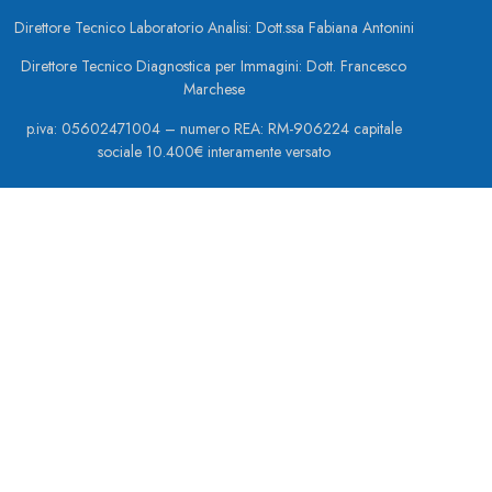
Direttore Tecnico Laboratorio Analisi: Dott.ssa Fabiana Antonini
Direttore Tecnico Diagnostica per Immagini: Dott. Francesco
Marchese
p.iva: 05602471004 – numero REA: RM-906224 capitale
sociale 10.400€ interamente versato