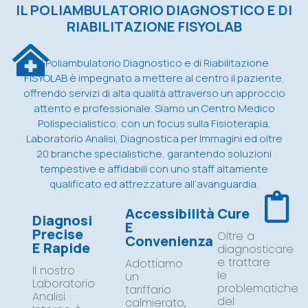
IL POLIAMBULATORIO DIAGNOSTICO E DI
Scopri di più
Scopri di più
Scopri di più
RIABILITAZIONE FISYOLAB
Il Poliambulatorio Diagnostico e di Riabilitazione
FISYOLAB è impegnato a mettere al centro il paziente,
offrendo servizi di alta qualità attraverso un approccio
attento e professionale. Siamo un Centro Medico
Polispecialistico, con un focus sulla Fisioterapia,
Laboratorio Analisi, Diagnostica per Immagini ed oltre
20 branche specialistiche, garantendo soluzioni
tempestive e affidabili con uno staff altamente
qualificato ed attrezzature all’avanguardia.
Accessibilità
Cure
Diagnosi
E
Precise
Oltre a
Convenienza
E Rapide
diagnosticare
e trattare
Adottiamo
Il nostro
le
un
Laboratorio
problematiche
tariffario
Analisi
del
calmierato,