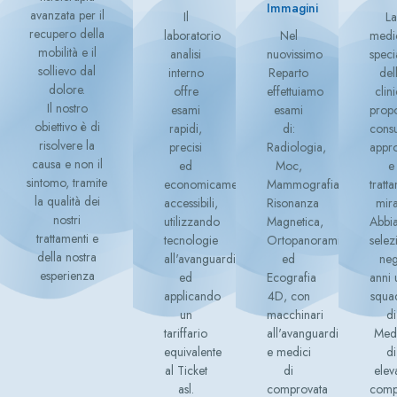
Immagini
avanzata per il
Il
L
recupero della
laboratorio
Nel
medi
mobilità e il
analisi
nuovissimo
specia
sollievo dal
interno
Reparto
del
dolore.
offre
effettuiamo
clin
Il nostro
esami
esami
prop
obiettivo è di
rapidi,
di:
cons
risolvere la
precisi
Radiologia,
appro
causa e non il
ed
Moc,
e
sintomo, tramite
economicamente
Mammografia,
tratt
la qualità dei
accessibili,
Risonanza
mira
nostri
utilizzando
Magnetica,
Abbi
trattamenti e
tecnologie
Ortopanoramiche
selez
della nostra
all'avanguardia
ed
neg
esperienza
ed
Ecografia
anni
applicando
4D, con
squa
un
macchinari
di
tariffario
all'avanguardia
Med
equivalente
e medici
di
al Ticket
di
elev
asl.
comprovata
comp