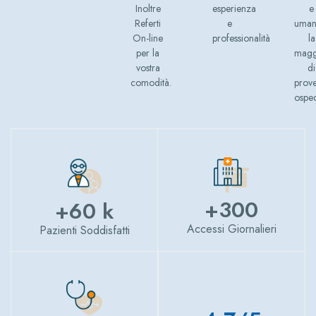
Inoltre
esperienza
e
Referti
e
uman
On-line
professionalità.
la
per la
magg
vostra
di
comodità.
prov
osped
+
300
+
60
 k
Accessi Giornalieri
Pazienti Soddisfatti