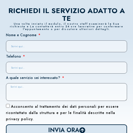
RICHIEDI IL SERVIZIO ADATTO A
TE
Una volta inviato il modulo, il nostro staff esaminerà la Sua
richiesta e La contatterà entro 24 ore lavorative per confermare
l'appuntamento o per discutere ulteriori dettagli.
Nome e Cognome
Telefono
A quale servizio sei interessato?
Acconsento al trattamento dei dati personali per essere
ricontattato dalla struttura e per le finalità descritte nella
privacy policy.
INVIA ORA