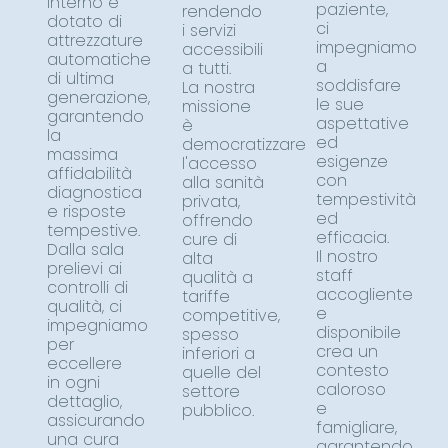
Interno è
paziente,
rendendo
dotato di
ci
i servizi
attrezzature
impegniamo
accessibili
automatiche
a
a tutti.
di ultima
soddisfare
La nostra
generazione,
le sue
missione
garantendo
aspettative
è
la
ed
democratizzare
massima
esigenze
l'accesso
affidabilità
con
alla sanità
diagnostica
tempestività
privata,
e risposte
ed
offrendo
tempestive.
efficacia.
cure di
Dalla sala
Il nostro
alta
prelievi ai
staff
qualità a
controlli di
accogliente
tariffe
qualità, ci
e
competitive,
impegniamo
disponibile
spesso
per
crea un
inferiori a
eccellere
contesto
quelle del
in ogni
caloroso
settore
dettaglio,
e
pubblico.
assicurando
famigliare,
una cura
garantendo