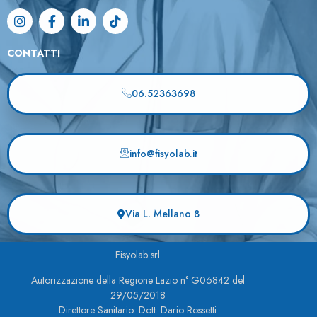
CONTATTI
06.52363698
info@fisyolab.it
Via L. Mellano 8
Fisyolab srl
Autorizzazione della Regione Lazio n° G06842 del
29/05/2018
Direttore Sanitario: Dott. Dario Rossetti