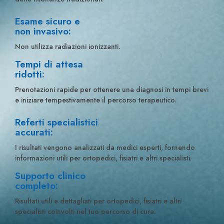
Esame sicuro e
non invasivo:
Non utilizza radiazioni ionizzanti.
Tempi di attesa
ridotti:
Prenotazioni rapide per ottenere una diagnosi in tempi brevi
e iniziare tempestivamente il percorso terapeutico.
Referti specialistici
accurati:
I risultati vengono analizzati da medici esperti, fornendo
informazioni utili per ortopedici, fisiatri e altri specialisti.
Supporto clinico
completo:
Risultati utili e dettagliati per ortopedici, fisiatri e altri
specialisti coinvolti nel tuo percorso di cura.