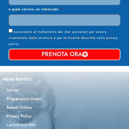
a quale servizio sei interessato
Acconsento al trattamento dei dati personali per essere
ricontattato dalla struttura e per le finalità descritte nella privacy
policy.
PRENOTA ORA
MENU RAPIDO
Servizi
Preparazioni Esami
Referti Online
Privacy Policy
Lavora con Noi