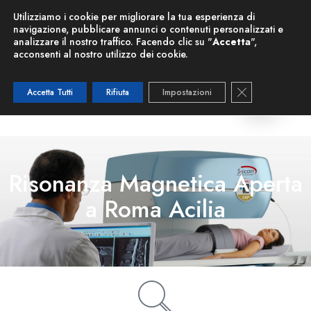
Nuova Risonanza Magnetica
Utilizziamo i cookie per migliorare la tua esperienza di
navigazione, pubblicare annunci o contenuti personalizzati e
i, offriamo una
PRIMA VISITA GRATUITA
per valutare le tue esigenze. 
analizzare il nostro traffico. Facendo clic su "
Accetta
",
acconsenti al nostro utilizzo dei cookie.
Close GDPR C
Accetta Tutti
Rifiuta
Impostazioni
Risonanza Magnetica Aperta
a Roma Acilia