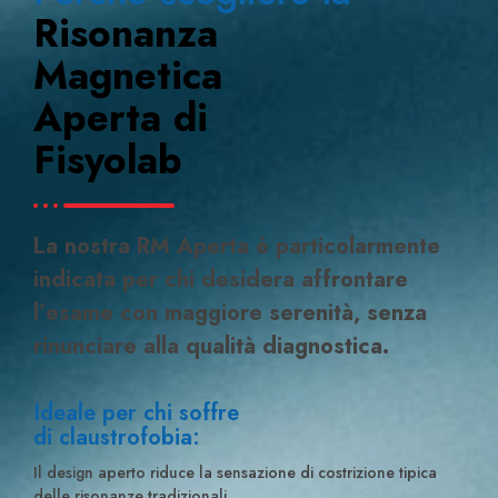
Risonanza
Magnetica
Aperta di
Fisyolab
La nostra RM Aperta è particolarmente
indicata per chi desidera affrontare
l’esame con maggiore serenità, senza
rinunciare alla qualità diagnostica.
Ideale per chi soffre
di claustrofobia:
Il design aperto riduce la sensazione di costrizione tipica
delle risonanze tradizionali.