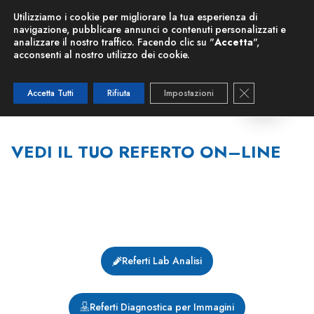
Nuova Risonanza Magnetica
Utilizziamo i cookie per migliorare la tua esperienza di
navigazione, pubblicare annunci o contenuti personalizzati e
analizzare il nostro traffico. Facendo clic su "
Accetta
",
VEDI IL TUO REFERTO ONLINE
acconsenti al nostro utilizzo dei cookie.
Close GDPR C
Accetta Tutti
Rifiuta
Impostazioni
VEDI IL TUO REFERTO ON–LINE
Referti Lab Analisi
Referti Diagnostica per Immagini