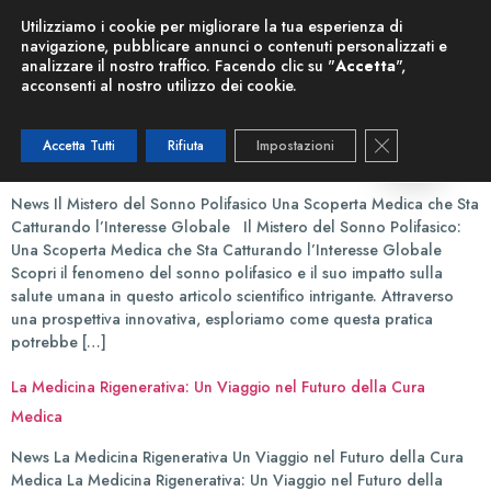
Nuova Risonanza Magnetica
Utilizziamo i cookie per migliorare la tua esperienza di
navigazione, pubblicare annunci o contenuti personalizzati e
analizzare il nostro traffico. Facendo clic su "
Accetta
",
Categoria:
Articoli Scientifici
acconsenti al nostro utilizzo dei cookie.
Il Mistero del Sonno Polifasico: Una Scoperta Medica che Sta
Close GDPR C
Accetta Tutti
Rifiuta
Impostazioni
Catturando l’Interesse Globale
News Il Mistero del Sonno Polifasico Una Scoperta Medica che Sta
Catturando l’Interesse Globale Il Mistero del Sonno Polifasico:
Una Scoperta Medica che Sta Catturando l’Interesse Globale
Scopri il fenomeno del sonno polifasico e il suo impatto sulla
salute umana in questo articolo scientifico intrigante. Attraverso
una prospettiva innovativa, esploriamo come questa pratica
potrebbe […]
La Medicina Rigenerativa: Un Viaggio nel Futuro della Cura
Medica
News La Medicina Rigenerativa Un Viaggio nel Futuro della Cura
Medica La Medicina Rigenerativa: Un Viaggio nel Futuro della