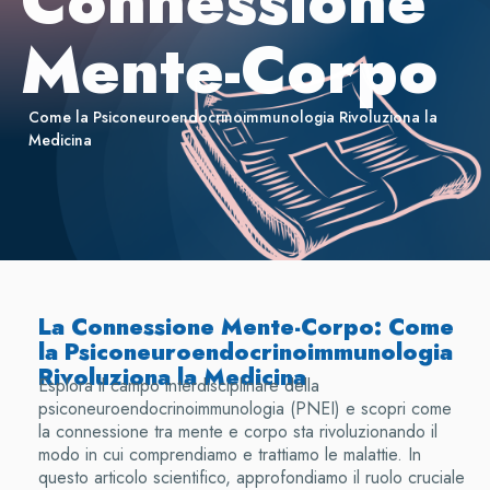
Connessione
Mente-Corpo
Come la Psiconeuroendocrinoimmunologia Rivoluziona la
Medicina
La Connessione Mente-Corpo: Come
la Psiconeuroendocrinoimmunologia
Rivoluziona la Medicina
Esplora il campo interdisciplinare della
psiconeuroendocrinoimmunologia (PNEI) e scopri come
la connessione tra mente e corpo sta rivoluzionando il
modo in cui comprendiamo e trattiamo le malattie. In
questo articolo scientifico, approfondiamo il ruolo cruciale