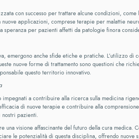
lizzata con successo per trattare alcune condizioni, come l
da a nuove applicazioni, comprese terapie per malattie ne
a speranza per pazienti affetti da patologie finora conside
 emergono anche sfide etiche e pratiche. L’utilizzo di cell
 queste nuove forme di trattamento sono questioni che rich
onsabile questo territorio innovativo.
a
mpegnati a contribuire alla ricerca sulla medicina rigener
 l’efficacia di nuove terapie e contribuire alla comprens
 nostri pazienti.
fre una visione affascinante del futuro della cura medica. 
ciare le potenzialità di questa disciplina, offrendo nuove s