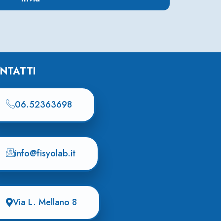
NTATTI
06.52363698
info@fisyolab.it
Via L. Mellano 8