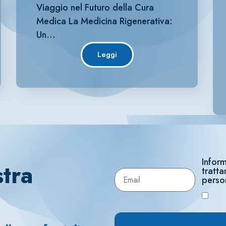
Viaggio nel Futuro della Cura
Medica La Medicina Rigenerativa:
Un…
Leggi
Inform
stra
tratt
perso