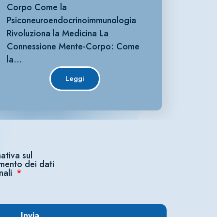
Corpo Come la
Psiconeuroendocrinoimmunologia
Rivoluziona la Medicina La
Connessione Mente-Corpo: Come
la…
Leggi
ativa sul
amento dei dati
nali
Invia