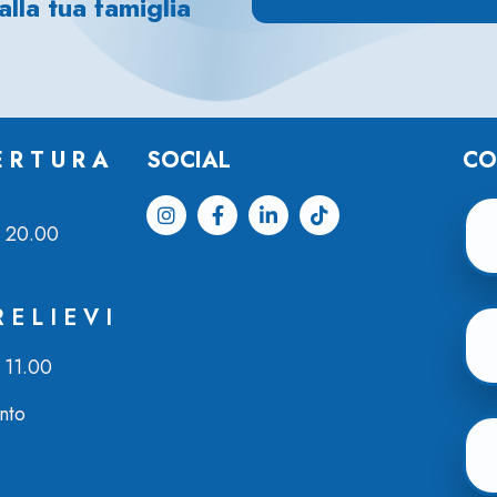
alla tua famiglia
ERTURA
SOCIAL
CO
– 20.00
RELIEVI
 11.00
nto