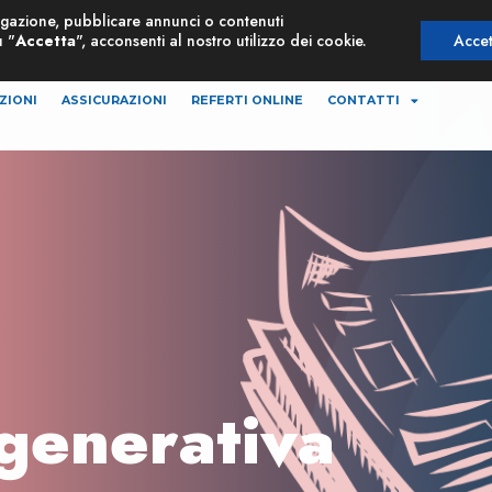
vigazione, pubblicare annunci o contenuti
NUOVA
Risonanza Magnetica Aperta
u "
Accetta
", acconsenti al nostro utilizzo dei cookie.
Accet
ZIONI
ASSICURAZIONI
REFERTI ONLINE
CONTATTI
generativa